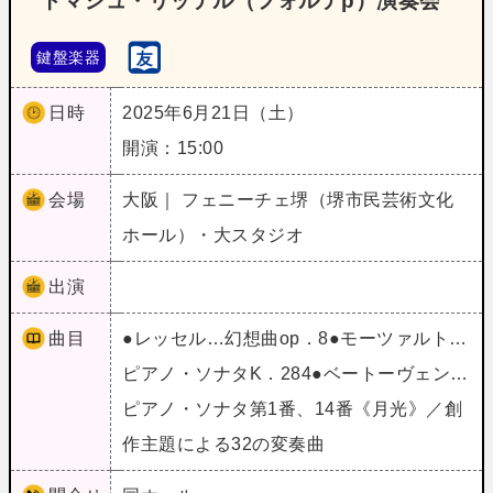
トマシュ・リッテル（フォルテp）演奏会
鍵盤楽器
日時
2025年6月21日（土）
開演：15:00
会場
大阪｜ フェニーチェ堺（堺市民芸術文化
ホール）・大スタジオ
出演
曲目
●レッセル…幻想曲op．8●モーツァルト…
ピアノ・ソナタK．284●ベートーヴェン…
ピアノ・ソナタ第1番、14番《月光》／創
作主題による32の変奏曲