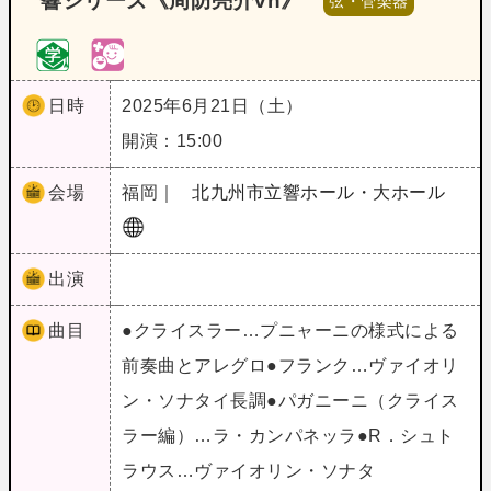
響シリーズ《周防亮介vn》
弦・管楽器
日時
2025年6月21日（土）
開演：15:00
会場
福岡｜
北九州市立響ホール・大ホール
出演
曲目
●クライスラー…プニャーニの様式による
前奏曲とアレグロ●フランク…ヴァイオリ
ン・ソナタイ長調●パガニーニ（クライス
ラー編）…ラ・カンパネッラ●R．シュト
ラウス…ヴァイオリン・ソナタ