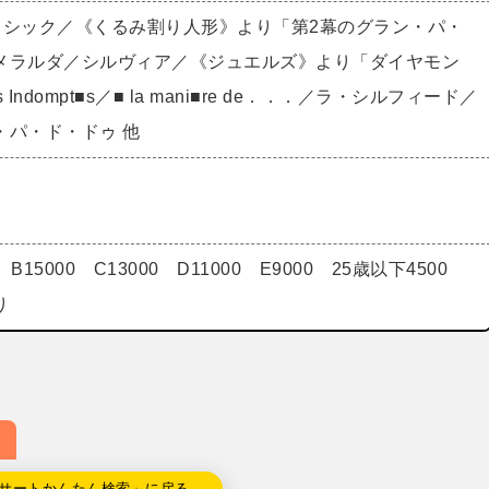
ラシック／《くるみ割り人形》より「第2幕のグラン・パ・
メラルダ／シルヴィア／《ジュエルズ》より「ダイヤモン
Indompt■s／■ la mani■re de．．．／ラ・シルフィード／
・パ・ド・ドゥ 他
0 B15000 C13000 D11000 E9000 25歳以下4500
り
サートかんたん検索」に戻る