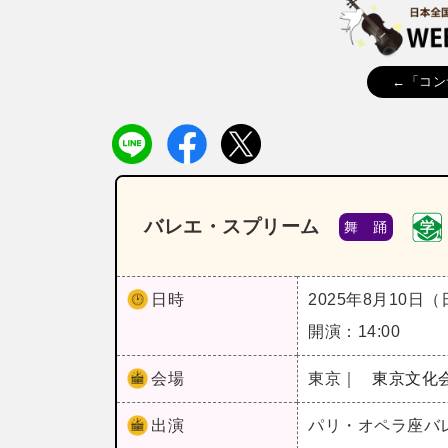
←「コン
バレエ・スプリーム
舞 踊
日時
2025年8月10日
開演：14:00
会場
東京｜
東京文化
出演
パリ・オペラ座バ