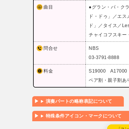
曲目
●グラン・パ・ク
ド・ドゥ」／エス
ド」／タイス／Les 
チャイコフスキー
問合せ
NBS
03-3791-8888
料金
S19000 A1700
ペア割・親子割あ
演奏パートの略称表記について
特殊条件アイコン・マークについて
←「コン