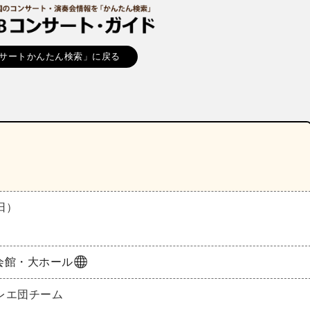
サートかんたん検索」に戻る
（日）
会館・大ホール
レエ団チーム