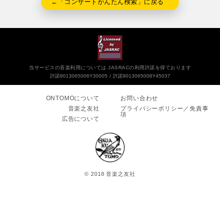
←「コンサートかんたん検索」に戻る
当サービスの音楽利用については JASRACの利用許諾を得ております
許諾9013065006Y30005
許諾9013065008Y45037
ONTOMOについて
お問い合わせ
音楽之友社
プライバシーポリシー／免責事
項
広告について
© 2018 音楽之友社