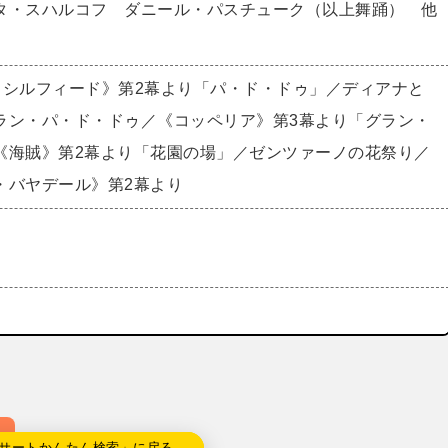
タ・スハルコフ ダニール・パスチューク（以上舞踊） 他
・シルフィード》第2幕より「パ・ド・ドゥ」／ディアナと
ラン・パ・ド・ドゥ／《コッペリア》第3幕より「グラン・
《海賊》第2幕より「花園の場」／ゼンツァーノの花祭り／
・バヤデール》第2幕より
サートかんたん検索」に戻る