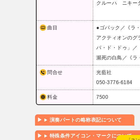
クルーハ ニキー
曲目
●ゴパック／《ラ
アクティオンのグ
パ・ド・ドゥ」／
瀕死の白鳥／《ラ
問合せ
光藍社
050-3776-6184
料金
7500
演奏パートの略称表記について
特殊条件アイコン・マークについて
←「コン