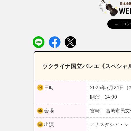
←「コン
ウクライナ国立バレエ《スペシャル
日時
2025年7月24日
開演：14:00
会場
宮崎｜ 宮崎市民
出演
アナスタシア・シ