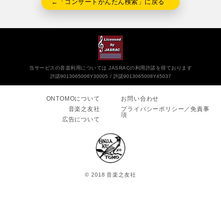
←「コンサートかんたん検索」に戻る
当サービスの音楽利用については JASRACの利用許諾を得ております
許諾9013065006Y30005
許諾9013065008Y45037
ONTOMOについて
お問い合わせ
音楽之友社
プライバシーポリシー／免責事
項
広告について
© 2018 音楽之友社