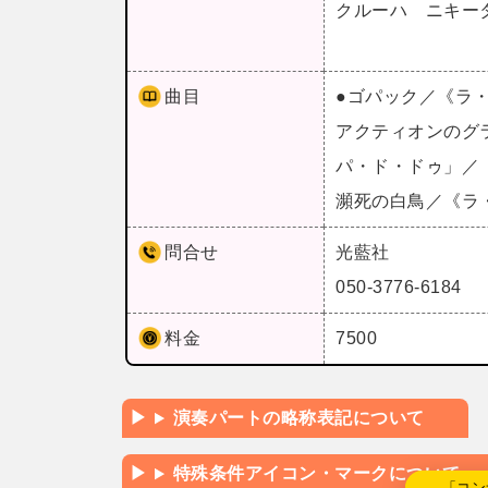
クルーハ ニキー
曲目
●ゴパック／《ラ
アクティオンのグ
パ・ド・ドゥ」／
瀕死の白鳥／《ラ
問合せ
光藍社
050-3776-6184
料金
7500
演奏パートの略称表記について
特殊条件アイコン・マークについて
←「コン