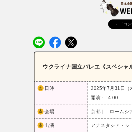
←「コン
ウクライナ国立バレエ《スペシャル
日時
2025年7月31日
開演：14:00
会場
京都｜
ロームシ
出演
アナスタシア・シ