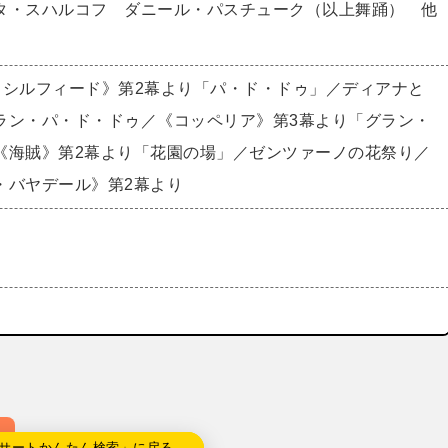
タ・スハルコフ ダニール・パスチューク（以上舞踊） 他
・シルフィード》第2幕より「パ・ド・ドゥ」／ディアナと
ラン・パ・ド・ドゥ／《コッペリア》第3幕より「グラン・
《海賊》第2幕より「花園の場」／ゼンツァーノの花祭り／
・バヤデール》第2幕より
サートかんたん検索」に戻る