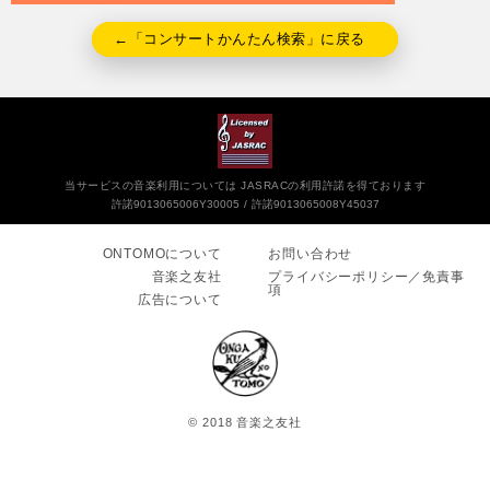
←「コンサートかんたん検索」に戻る
当サービスの音楽利用については JASRACの利用許諾を得ております
許諾9013065006Y30005
許諾9013065008Y45037
ONTOMOについて
お問い合わせ
音楽之友社
プライバシーポリシー／免責事
項
広告について
© 2018 音楽之友社