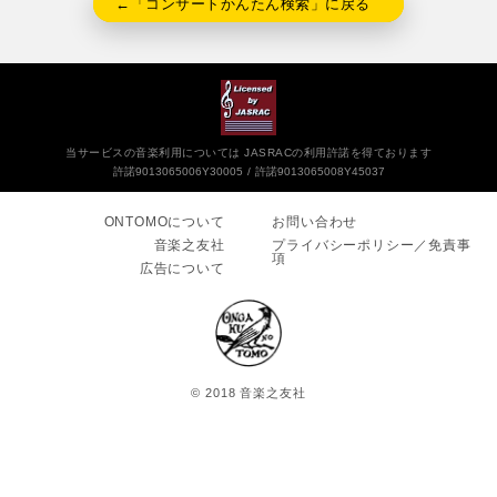
←「コンサートかんたん検索」に戻る
当サービスの音楽利用については JASRACの利用許諾を得ております
許諾9013065006Y30005
許諾9013065008Y45037
ONTOMOについて
お問い合わせ
音楽之友社
プライバシーポリシー／免責事
項
広告について
© 2018 音楽之友社