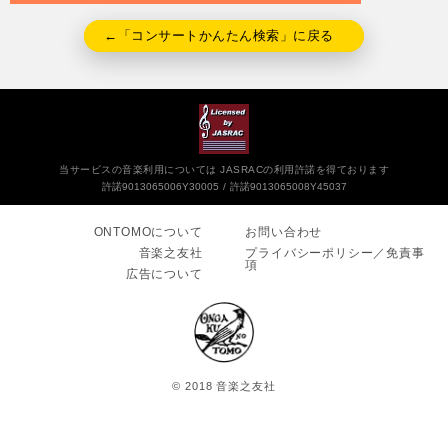
←「コンサートかんたん検索」に戻る
当サービスの音楽利用については JASRACの利用許諾を得ております
許諾9013065006Y30005
許諾9013065008Y45037
ONTOMOについて
お問い合わせ
音楽之友社
プライバシーポリシー／免責事
項
広告について
© 2018 音楽之友社