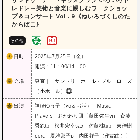
サントリーアートキッズクラブ いろいろド
レドレ～美術と音楽に親しむワークショッ
プ＆コンサート Vol．9《ねいろづくしのた
からばこ》
その他
日時
2025年7月25日（金）
開演：11：00/14：00
会場
東京｜
サントリーホール・ブルーローズ
（小ホール）
出演
神崎ゆう子（vo＆お話） Music
Players おかわり団〔藤田弥生vn 斎藤
秀範tp 松井宏幸sax 佐藤桃tub 東佳樹
perc 堤雅那子p 内田祥子（作編曲）〕