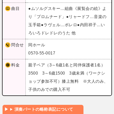
曲目
●ムソルグスキー…組曲《展覧会の絵》よ
り「プロムナード」●リャードフ…音楽の
玉手箱●ラヴェル…ボレロ●内田祥子…い
ろいろドレドレのうた 他
問合せ
同ホール
0570-55-0017
料金
親子ペア（3～6歳1名と同伴保護者1名）
3500 3～6歳1500 3歳未満（ワークシ
ョップ参加不可）膝上無料 ※大人のみ、
子供のみでの購入不可
演奏パートの略称表記について