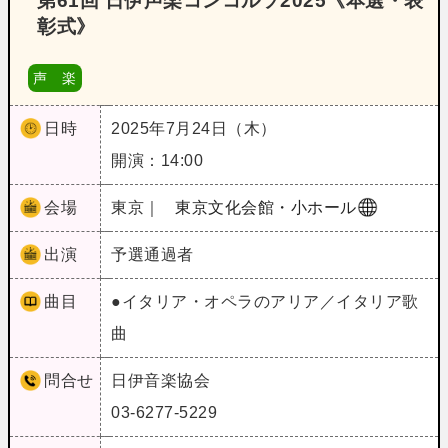
第61回 日伊声楽コンコルソ2025《本選・表
彰式》
声 楽
日時
2025年7月24日（木）
開演：14:00
会場
東京｜
東京文化会館・小ホール
出演
予選通過者
曲目
●イタリア・オペラのアリア／イタリア歌
曲
問合せ
日伊音楽協会
03-6277-5229