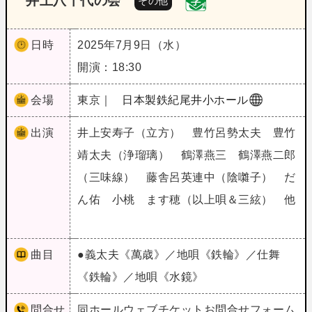
井上八千代の会
その他
日時
2025年7月9日（水）
開演：18:30
会場
東京｜
日本製鉄紀尾井小ホール
出演
井上安寿子（立方） 豊竹呂勢太夫 豊竹
靖太夫（浄瑠璃） 鶴澤燕三 鶴澤燕二郎
（三味線） 藤舎呂英連中（陰囃子） だ
ん佑 小桃 ます穂（以上唄＆三絃） 他
曲目
●義太夫《萬歳》／地唄《鉄輪》／仕舞
《鉄輪》／地唄《水鏡》
問合せ
同ホールウェブチケットお問合せフォーム