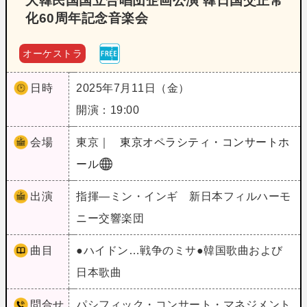
大韓民国国立合唱団企画公演 韓日国交正常
化60周年記念音楽会
オーケストラ
日時
2025年7月11日（金）
開演：19:00
会場
東京｜
東京オペラシティ・コンサートホ
ール
出演
指揮―ミン・インギ 新日本フィルハーモ
ニー交響楽団
曲目
●ハイドン…戦争のミサ●韓国歌曲および
日本歌曲
問合せ
パシフィック・コンサート・マネジメント