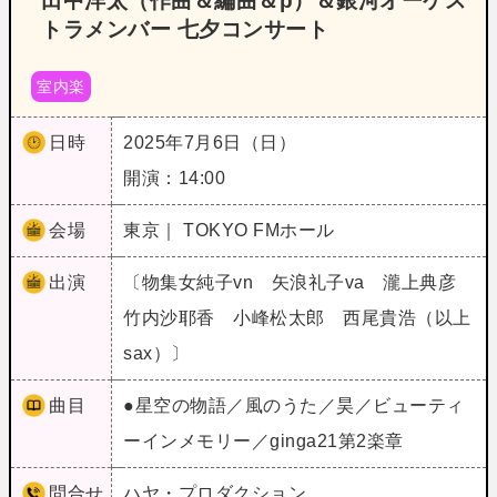
田中洋太（作曲＆編曲＆p）＆銀河オーケス
トラメンバー 七夕コンサート
室内楽
日時
2025年7月6日（日）
開演：14:00
会場
東京｜ TOKYO FMホール
出演
〔物集女純子vn 矢浪礼子va 瀧上典彦
竹内沙耶香 小峰松太郎 西尾貴浩（以上
sax）〕
曲目
●星空の物語／風のうた／昊／ビューティ
ーインメモリー／ginga21第2楽章
問合せ
ハヤ・プロダクション