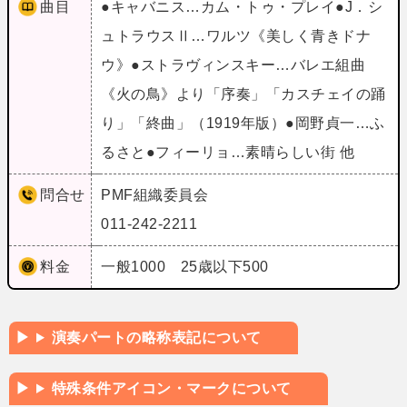
曲目
●キャバニス…カム・トゥ・プレイ●J．シ
ュトラウスⅡ…ワルツ《美しく青きドナ
ウ》●ストラヴィンスキー…バレエ組曲
《火の鳥》より「序奏」「カスチェイの踊
り」「終曲」（1919年版）●岡野貞一…ふ
るさと●フィーリョ…素晴らしい街 他
問合せ
PMF組織委員会
011-242-2211
料金
一般1000 25歳以下500
演奏パートの略称表記について
特殊条件アイコン・マークについて