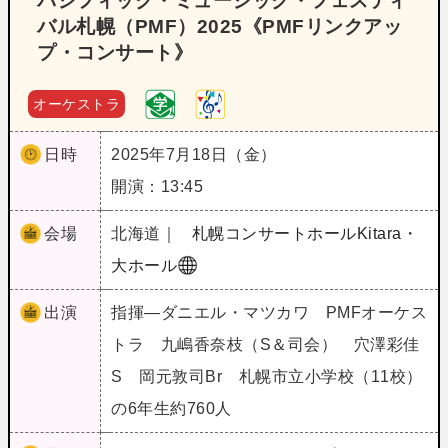
パシフィック・ミュージック・フェスティ
バル札幌（PMF）2025《PMFリンクアッ
プ・コンサート》
オーケストラ
日時
2025年7月18日（金）
開演：13:45
会場
北海道｜
札幌コンサートホールKitara・
大ホール
出演
指揮―ダニエル・マツカワ PMFオーケス
トラ 九嶋香奈枝（S＆司会） 穴澤彩佳
S 岡元敦司Br 札幌市立小学校（11校）
の6年生約760人