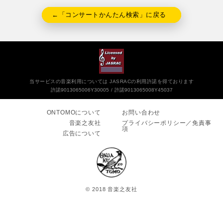
←「コンサートかんたん検索」に戻る
当サービスの音楽利用については JASRACの利用許諾を得ております
許諾9013065006Y30005
許諾9013065008Y45037
ONTOMOについて
お問い合わせ
音楽之友社
プライバシーポリシー／免責事
項
広告について
© 2018 音楽之友社