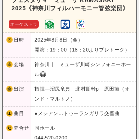
フェスタサマーミューザ KAWASAKI
2025《神奈川フィルハーモニー管弦楽団》
オーケストラ
日時
2025年8月8日（金）
開演：19：00（18：20よりプレトーク）
会場
神奈川｜
ミューザ川崎シンフォニーホー
ル
出演
指揮―沼尻竜典 北村朋幹p 原田節（オ
ンド・マルトノ）
曲目
●メシアン…トゥーランガリラ交響曲
問合せ
同ホール
044-520-0200