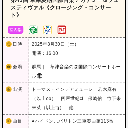
第45回 草津夏期国際音楽アカデミー＆フェ
スティヴァル《クロージング・コンサー
ト》
室内楽
日時
2025年8月30日（土）
開演：16:00
会場
群馬｜
草津音楽の森国際コンサートホー
ル
出演
トーマス・インデアミューレ 若木麻有
（以上ob） 四戸世紀cl 保崎佑 竹下未
来菜（以上fg） 他
曲目
●ハイドン…バリトン三重奏曲第113番