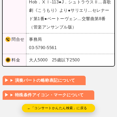
Hob．ⅩⅠ‐113●J．シュトラウスⅡ…喜歌
劇《こうもり》より●サリエリ…セレナー
ド第1番●ベートーヴェン…交響曲第8番
（管楽アンサンブル版）
問合せ
事務局
03-5790-5561
料金
大人5000 25歳以下2500
演奏パートの略称表記について
特殊条件アイコン・マークについて
←「コンサートかんたん検索」に戻る