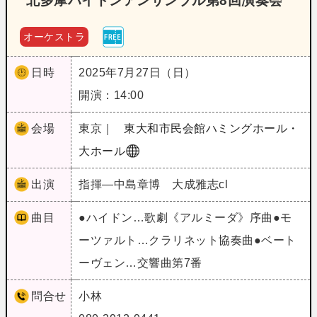
北多摩ハイドンアンサンブル第8回演奏会
オーケストラ
日時
2025年7月27日（日）
開演：14:00
会場
東京｜
東大和市民会館ハミングホール・
大ホール
出演
指揮―中島章博 大成雅志cl
曲目
●ハイドン…歌劇《アルミーダ》序曲●モ
ーツァルト…クラリネット協奏曲●ベート
ーヴェン…交響曲第7番
問合せ
小林