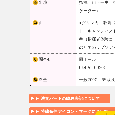
出演
指揮―山下一史 東
ゲーター）
曲目
●グリンカ…歌劇
ト・キャンディ／
番（指揮者体験コ
のためのラプソデ
問合せ
同ホール
044-520-0200
料金
一般2000 65歳
演奏パートの略称表記について
特殊条件アイコン・マークについて
←「コン