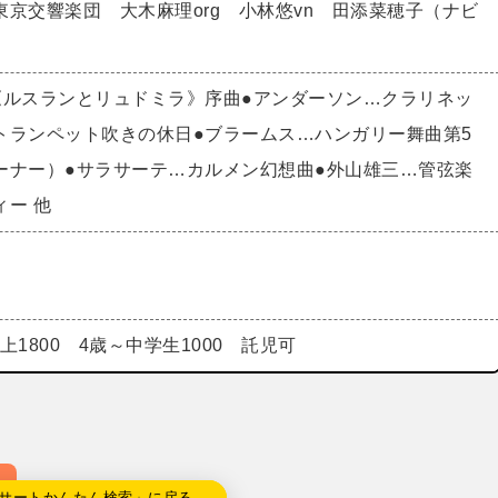
京交響楽団 大木麻理org 小林悠vn 田添菜穂子（ナビ
《ルスランとリュドミラ》序曲●アンダーソン…クラリネッ
トランペット吹きの休日●ブラームス…ハンガリー舞曲第5
ーナー）●サラサーテ…カルメン幻想曲●外山雄三…管弦楽
ィー 他
以上1800 4歳～中学生1000 託児可
サートかんたん検索」に戻る