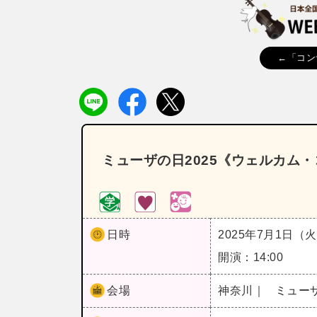
←「コン
ミューザの日2025《ウェルカム
日時
2025年7月1日（
開演：14:00
会場
神奈川｜
ミュー