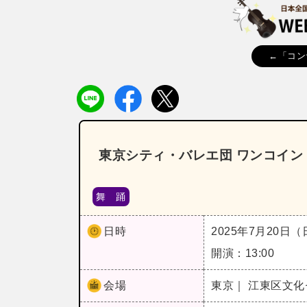
←「コン
東京シティ・バレエ団 ワンコイ
舞 踊
日時
2025年7月20日
開演：13:00
会場
東京｜ 江東区文