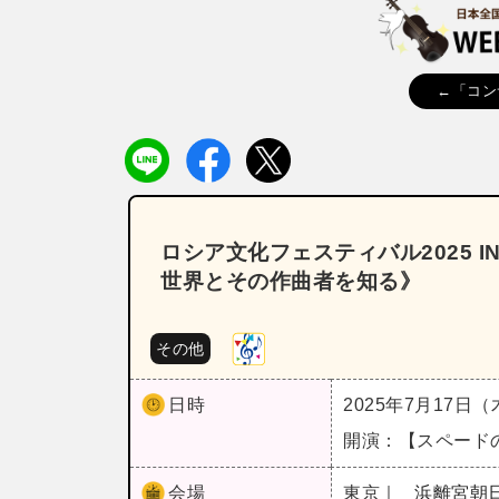
←「コン
ロシア文化フェスティバル2025 I
世界とその作曲者を知る》
その他
日時
2025年7月17日
開演：【スペードの
会場
東京｜
浜離宮朝