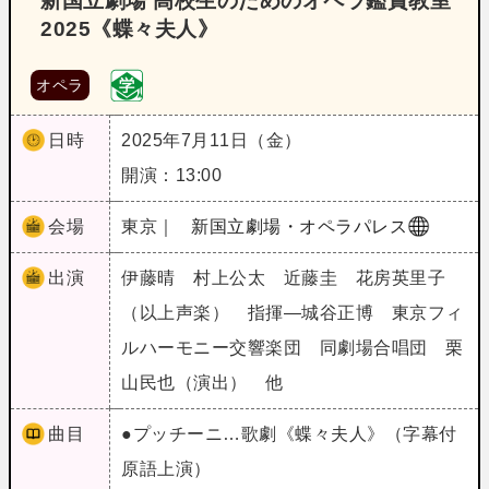
新国立劇場 高校生のためのオペラ鑑賞教室
2025《蝶々夫人》
オペラ
日時
2025年7月11日（金）
開演：13:00
会場
東京｜
新国立劇場・オペラパレス
出演
伊藤晴 村上公太 近藤圭 花房英里子
（以上声楽） 指揮―城谷正博 東京フィ
ルハーモニー交響楽団 同劇場合唱団 栗
山民也（演出） 他
曲目
●プッチーニ…歌劇《蝶々夫人》（字幕付
原語上演）