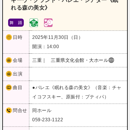
キーウ・グランド・バレエ・シアター《眠
れる森の美女》
舞 踊
日時
2025年11月30日（日）
開演：14:00
会場
三重｜
三重県文化会館・大ホール
出演
曲目
●バレエ《眠れる森の美女》（音楽：チャ
イコフスキー、原振付：プティパ）
問合せ
同ホール
059-233-1122