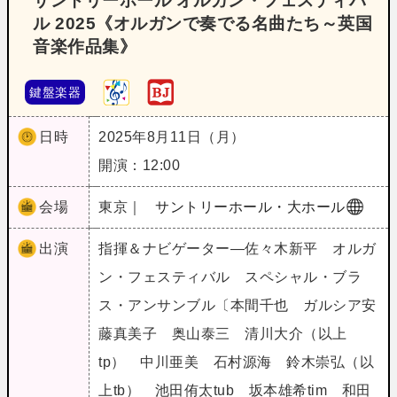
サントリーホール オルガン・フェスティバ
ル 2025《オルガンで奏でる名曲たち～英国
音楽作品集》
鍵盤楽器
日時
2025年8月11日（月）
開演：12:00
会場
東京｜
サントリーホール・大ホール
出演
指揮＆ナビゲーター―佐々木新平 オルガ
ン・フェスティバル スペシャル・ブラ
ス・アンサンブル〔本間千也 ガルシア安
藤真美子 奥山泰三 清川大介（以上
tp） 中川亜美 石村源海 鈴木崇弘（以
上tb） 池田侑太tub 坂本雄希tim 和田