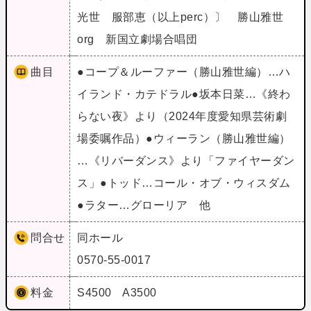
光世 服部恵（以上perc）〕 勝山雅世
org 新国立劇場合唱団
曲目
●コープ＆ルーファー（勝山雅世編）…ハ
イランド・カテドラル●坂本日菜…《終わ
らない夜》より（2024年度愛知県芸術劇
場委嘱作品）●ウィーラン（勝山雅世編）
…《リバーダンス》より「ファイヤーダン
ス」●トッド…コール・オブ・ウィスダム
●ラター…グローリア 他
問合せ
同ホール
0570-55-0017
料金
S4500 A3500