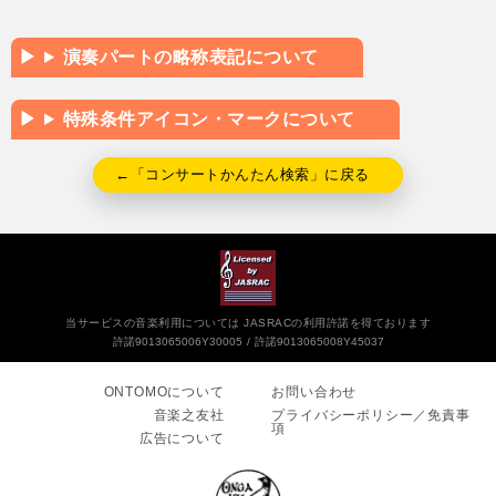
演奏パートの略称表記について
特殊条件アイコン・マークについて
←「コンサートかんたん検索」に戻る
当サービスの音楽利用については JASRACの利用許諾を得ております
許諾9013065006Y30005
許諾9013065008Y45037
ONTOMOについて
お問い合わせ
音楽之友社
プライバシーポリシー／免責事
項
広告について