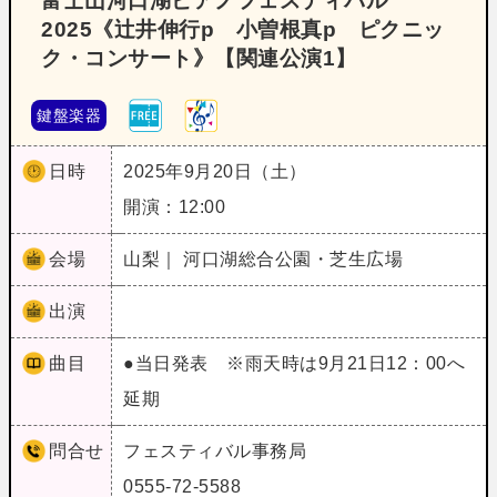
富士山河口湖ピアノフェスティバル
2025《辻井伸行p 小曽根真p ピクニッ
ク・コンサート》【関連公演1】
鍵盤楽器
日時
2025年9月20日（土）
開演：12:00
会場
山梨｜ 河口湖総合公園・芝生広場
出演
曲目
●当日発表 ※雨天時は9月21日12：00へ
延期
問合せ
フェスティバル事務局
0555-72-5588