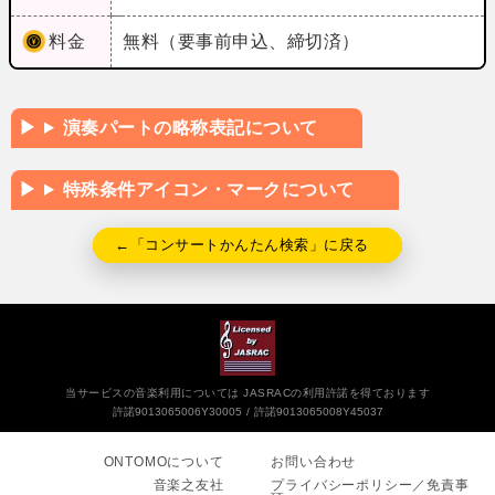
料金
無料（要事前申込、締切済）
演奏パートの略称表記について
特殊条件アイコン・マークについて
←「コンサートかんたん検索」に戻る
当サービスの音楽利用については JASRACの利用許諾を得ております
許諾9013065006Y30005
許諾9013065008Y45037
ONTOMOについて
お問い合わせ
音楽之友社
プライバシーポリシー／免責事