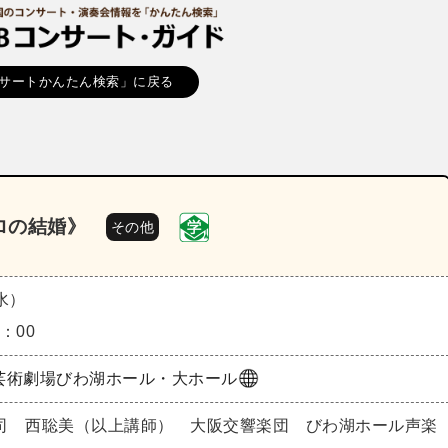
サートかんたん検索」に戻る
ロの結婚》
その他
（水）
7：00
芸術劇場びわ湖ホール・大ホール
司 西聡美（以上講師） 大阪交響楽団 びわ湖ホール声楽