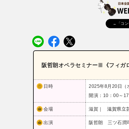
←「コン
阪哲朗オペラセミナーⅢ《フィガ
日時
2025年8月20日
開演：10：00～1
会場
滋賀｜
滋賀県立
出演
阪哲朗 三ツ石潤