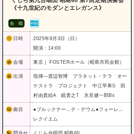
くじら第九合唱団 昭島60 第7回定期演奏会
《十九世紀のモダンとエレガンス》
合 唱
日時
2025年8月3日（日）
開演：14:00
会場
東京｜ FOSTERホール（昭島市民会館）
出演
指揮―渡辺智博 プラネット・テラ オー
ケストラ プロジェクト 中江早希S 田
村由貴絵A 鏡貴之T 氷見健一郎Bs
曲目
●ブルックナー…テ・デウム●フォーレ…
レクイエム
問合せ
くじら合唱団 昭島60