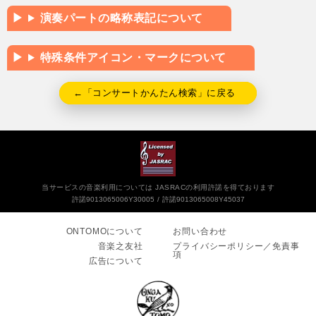
演奏パートの略称表記について
特殊条件アイコン・マークについて
←「コンサートかんたん検索」に戻る
当サービスの音楽利用については JASRACの利用許諾を得ております
許諾9013065006Y30005
許諾9013065008Y45037
ONTOMOについて
お問い合わせ
音楽之友社
プライバシーポリシー／免責事
項
広告について