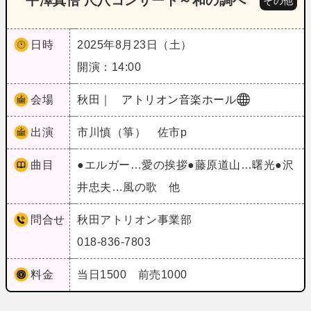
平澤真悟 尺八コンサート～和の調べ
その他
日時
2025年8月23日（土）
開演：14:00
会場
秋田｜
アトリオン音楽ホール
出演
市川慎（箏） 佐市p
曲目
●エルガー…愛の挨拶●藤原道山…曙光●沢
井忠夫…風の歌 他
問合せ
秋田アトリオン事業部
018-836-7803
料金
当日1500 前売1000