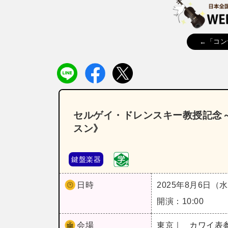
←「コン
セルゲイ・ドレンスキー教授記念～
スン》
鍵盤楽器
日時
2025年8月6日（
開演：10:00
会場
東京｜
カワイ表