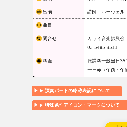
出演
講師：パーヴェル
曲目
問合せ
カワイ音楽振興会
03-5485-8511
料金
聴講料一般当日350
一日券（午前・午後
演奏パートの略称表記について
特殊条件アイコン・マークについて
←「コン