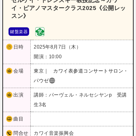
セルゲイ・ドレンスキー教授記念～カワ
イ・ピアノマスタークラス2025《公開レッ
スン》
鍵盤楽器
日時
2025年8月7日（木）
開演：10:00
会場
東京｜
カワイ表参道コンサートサロン・
パウゼ
出演
講師：パーヴェル・ネルセシヤンp 受講
生3名
曲目
問合せ
カワイ音楽振興会