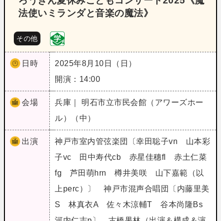
ろうきん夏休みこどもコンサート2025《魔
法使いミランダと音楽の魔法》
その他
日時
2025年8月10日（日）
開演：14:00
会場
兵庫｜ 明石市立市民会館（アワーズホー
ル）（中）
出演
神戸市室内管弦楽団〔幸田聡子vn 山本彩
子vc 田中寿代cb 赤星佳穗fl 赤土仁菜
fg 芦田萌hrn 樽井美咲 山下嘉範（以
上perc）〕 神戸市混声合唱団〔内藤里美
S 林真衣A 佐々木涼輔T 谷本尚隆Bs
河内仁志p〕 古橋果林（出演＆構成＆演