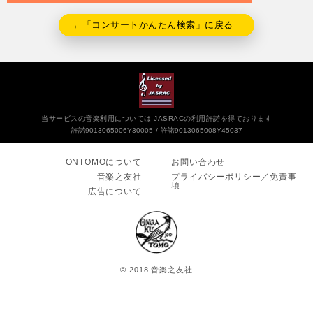
←「コンサートかんたん検索」に戻る
当サービスの音楽利用については JASRACの利用許諾を得ております
許諾9013065006Y30005
許諾9013065008Y45037
ONTOMOについて
お問い合わせ
音楽之友社
プライバシーポリシー／免責事
項
広告について
© 2018 音楽之友社