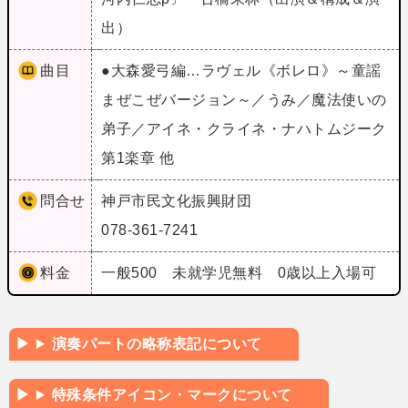
出）
曲目
●大森愛弓編…ラヴェル《ボレロ》～童謡
まぜこぜバージョン～／うみ／魔法使いの
弟子／アイネ・クライネ・ナハトムジーク
第1楽章 他
問合せ
神戸市民文化振興財団
078-361-7241
料金
一般500 未就学児無料 0歳以上入場可
演奏パートの略称表記について
特殊条件アイコン・マークについて