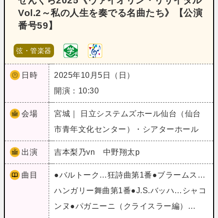
せんくら2025《ヴァイオリン・リサイタル
Vol.2～私の人生を奏でる名曲たち》【公演
番号59】
弦・管楽器
日時
2025年10月5日（日）
開演：10:30
会場
宮城｜ 日立システムズホール仙台（仙台
市青年文化センター）・シアターホール
出演
吉本梨乃vn 中野翔太p
曲目
●バルトーク…狂詩曲第1番●ブラームス…
ハンガリー舞曲第1番●J.S.バッハ…シャコ
ンヌ●パガニーニ（クライスラー編）…