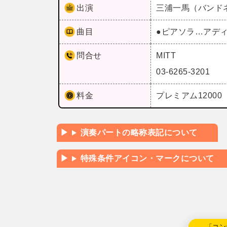
出演
三浦一馬（バンド
曲目
●ピアソラ…アデ
問合せ
MITT
03-6265-3201
料金
プレミアム12000 
演奏パートの略称表記について
特殊条件アイコン・マークについて
←「コン