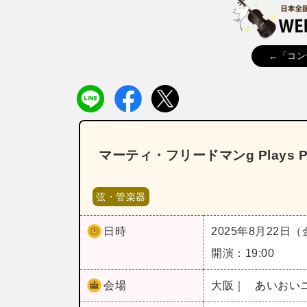
←「コン
マーティ・フリードマンg Plays Piazz
弦・管楽器
日時
2025年8月22日
開演：19:00
会場
大阪｜
あいおい