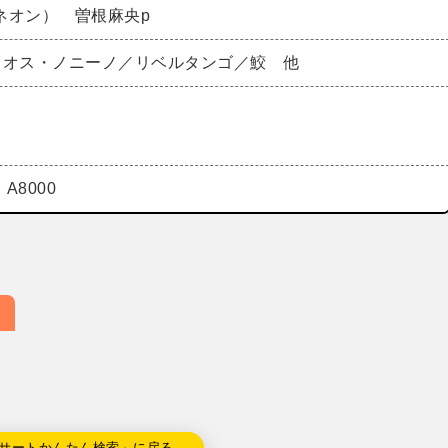
ネオン） 曽根麻央p
ィオス・ノニーノ／リベルタンゴ／鮫 他
A8000
サートかんたん検索」に戻る