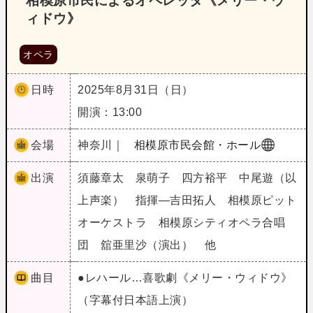
相模原市民によるオペレッタ《メリー・ウ
ィドウ》
オペラ
日時
2025年8月31日（日）
開演：13:00
会場
神奈川｜
相模原市民会館・ホール
出演
須藤章太 泉萌子 四方裕平 中尾遊（以
上声楽） 指揮―吉田拓人 相模原ピット
オーケストラ 相模原シティオペラ合唱
団 舘亜里沙（演出） 他
曲目
●レハール…喜歌劇《メリー・ウィドウ》
（字幕付日本語上演）