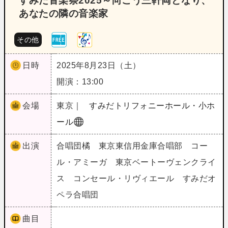
すみだ音楽祭2025～向こう三軒両どなり、
あなたの隣の音楽家
その他
日時
2025年8月23日（土）
開演：13:00
会場
東京｜
すみだトリフォニーホール・小ホ
ール
出演
合唱団橘 東京東信用金庫合唱部 コー
ル・アミーガ 東京ベートーヴェンクライ
ス コンセール・リヴィエール すみだオ
ペラ合唱団
曲目