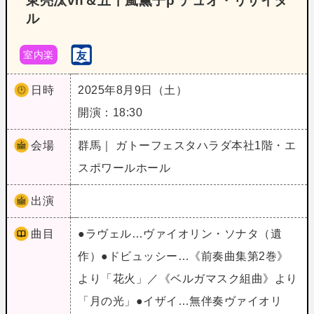
東亮汰vn＆五十嵐薫子p デュオ・リサイタ
ル
室内楽
日時
2025年8月9日（土）
開演：18:30
会場
群馬｜ ガトーフェスタハラダ本社1階・エ
スポワールホール
出演
曲目
●ラヴェル…ヴァイオリン・ソナタ（遺
作）●ドビュッシー…《前奏曲集第2巻》
より「花火」／《ベルガマスク組曲》より
「月の光」●イザイ…無伴奏ヴァイオリ