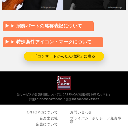
演奏パートの略称表記について
特殊条件アイコン・マークについて
←「コンサートかんたん検索」に戻る
当サービスの音楽利用については JASRACの利用許諾を得ております
許諾9013065006Y30005
許諾9013065008Y45037
ONTOMOについて
お問い合わせ
音楽之友社
プライバシーポリシー／免責事
項
広告について