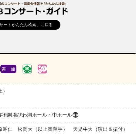
サートかんたん検索」に戻る
舞 踊
（土）
芸術劇場びわ湖ホール・中ホール
原昭仁 松岡大（以上舞踏手） 天児牛大（演出＆振付）