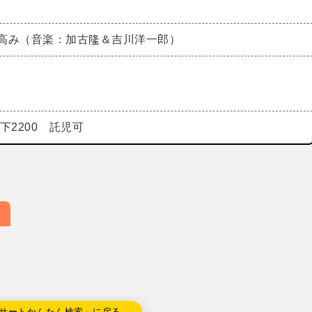
と高み（音楽：加古隆＆吉川洋一郎）
以下2200 託児可
サートかんたん検索」に戻る