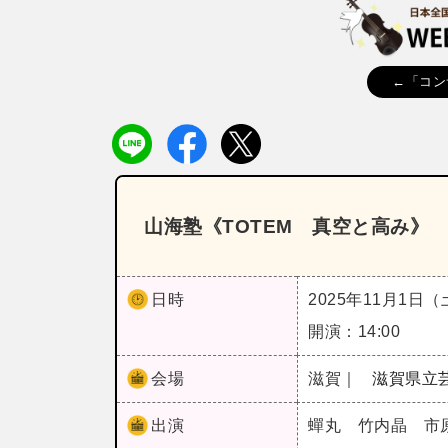
←「コン
山海塾《TOTEM 真空と高み》
日時
2025年11月1日
開演：14:00
会場
滋賀｜
滋賀県立
出演
蟬丸 竹内晶 市