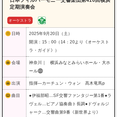
日本フィルハーモニー交響楽団第410回横浜
定期演奏会
オーケストラ
日時
2025年9月20日（土）
開演：15：00（14：20より《オーケスト
ラ・ガイド》）
会場
神奈川｜
横浜みなとみらいホール・大ホ
ール
出演
指揮―カーチュン・ウォン 髙木竜馬p
曲目
●伊福部昭…SF交響ファンタジー第1番●ラ
ヴェル…ピアノ協奏曲ト長調●ドヴォルジ
ャーク…交響曲第9番《新世界より》