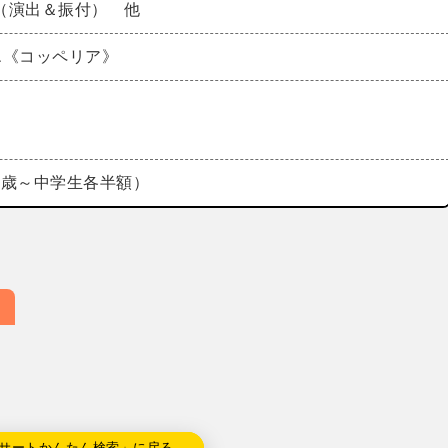
（演出＆振付） 他
エ《コッペリア》
0（3歳～中学生各半額）
サートかんたん検索」に戻る