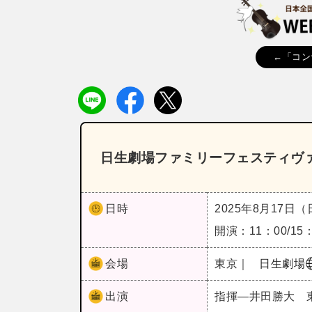
←「コン
日生劇場ファミリーフェスティヴァ
日時
2025年8月17日
開演：11：00/15
会場
東京｜
日生劇場
出演
指揮―井田勝大 