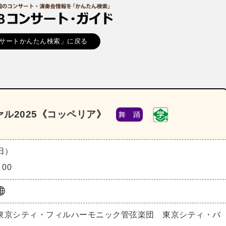
サートかんたん検索」に戻る
ル2025《コッペリア》
舞 踊
（日）
：00
東京シティ・フィルハーモニック管弦楽団 東京シティ・バ