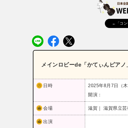
←「コン
メインロビーde「かてぃんピアノ
日時
2025年8月7日（
開演：
会場
滋賀｜ 滋賀県立
出演