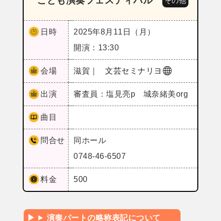
こども演奏フェスティバル
その他
日時
2025年8月11日（月）
開演：13:30
会場
滋賀｜
文芸セミナリヨ
出演
審査員：塩見亮p 城奈緒美org
曲目
問合せ
同ホール
0748-46-6507
料金
500
演奏パートの略称表記について