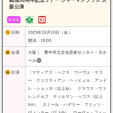
結成50周年記念ツアー ジャーマンブラス 大
阪公演
室内楽
日時
2025年10月10日（金）
開演：19:00
会場
大阪｜
豊中市立文化芸術センター・大ホ
ール
出演
〔マティアス・へフス ウーヴェ・ケラ
ー クリスティアン・ヘッヒェル アンド
レ・ショッホ（以上tp） クラウス・ヴァ
レンドルフ ティルマン・へフス（以上
hrn） エミール・ハデラー フリッツ・
ヴィンター（以上tb） ウーヴェ・フュッ