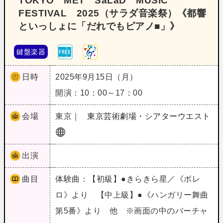
TOKYO MET SaLaD MUSIC
FESTIVAL 2025（サラダ音楽祭）《都響
といっしょに「だれでもピアノ■」》
鍵盤楽器
日時
2025年9月15日（月）
開演：10：00～17：00
会場
東京｜
東京芸術劇場・シアターウエスト
出演
曲目
体験曲：【初級】●きらきら星／《ボレ
ロ》より 【中上級】●《ハンガリー舞曲
第5番》より 他 ※画面の中のバーチャ