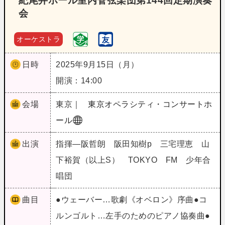
紀尾井ホール室内管弦楽団第144回定期演奏
会
オーケストラ
日時
2025年9月15日（月）
開演：14:00
会場
東京｜
東京オペラシティ・コンサートホ
ール
出演
指揮―阪哲朗 阪田知樹p 三宅理恵 山
下裕賀（以上S） TOKYO FM 少年合
唱団
曲目
●ウェーバー…歌劇《オベロン》序曲●コ
ルンゴルト…左手のためのピアノ協奏曲●