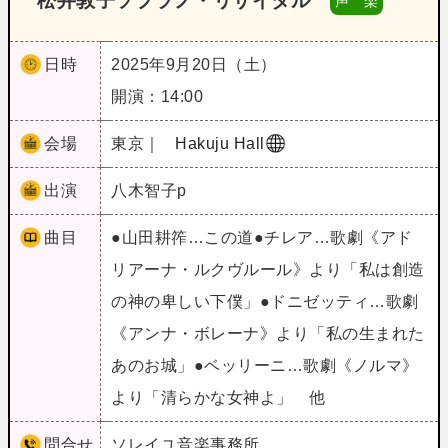
松井敦子ソプラノ・リサイタル
声 楽
日時
2025年9月20日（土）
開演：14:00
会場
東京｜
Hakuju Hall
出演
八木智子p
曲目
●山田耕筰…この道●チレア…歌劇《アド
リアーナ・ルクヴルール》より「私は創造
の神の卑しい下僕」●ドニゼッティ…歌劇
《アンナ・ボレーナ》より「私の生まれた
あのお城」●ベッリーニ…歌劇《ノルマ》
より「清らかな女神よ」 他
問合せ
ソレイユ音楽事務所