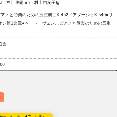
cl 福川伸陽hrn 村上由紀子fg〕
アノと管楽のための五重奏曲K.452／アダージョK.540●リ
オン第1楽章●ベートーヴェン
…ピアノと管楽のための五重
協会
00
サートかんたん検索」に戻る