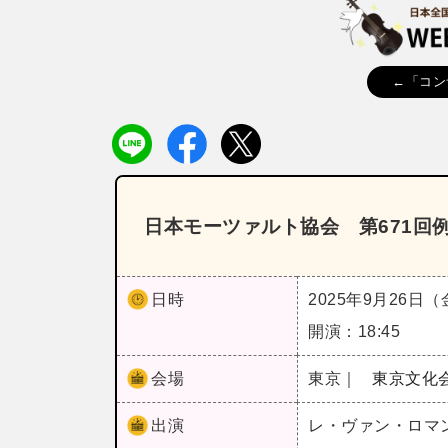
←「コン
日本モーツァルト協会 第671回
日時
2025年9月26日
開演：18:45
会場
東京｜
東京文化
出演
レ・ヴァン・ロマ