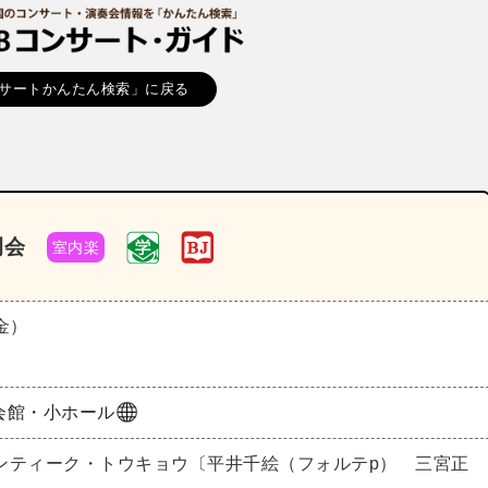
サートかんたん検索」に戻る
例会
室内楽
（金）
会館・小ホール
ンティーク・トウキョウ〔平井千絵（フォルテp） 三宮正