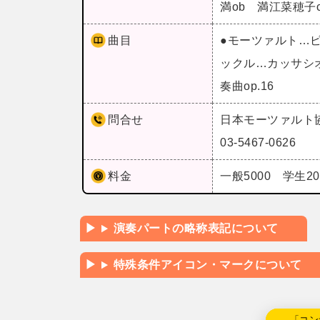
満ob 満江菜穂子
曲目
●モーツァルト…ピ
ックル…カッサシ
奏曲op.16
問合せ
日本モーツァルト
03-5467-0626
料金
一般5000 学生20
演奏パートの略称表記について
特殊条件アイコン・マークについて
←「コン