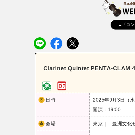
←「コン
Clarinet Quintet PENTA‐CLAM
日時
2025年9月3日（
開演：19:00
会場
東京｜
豊洲文化