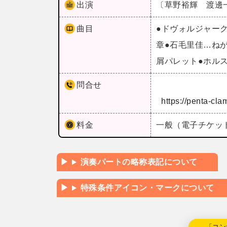
出演
〔草野裕輝 渡邊一
曲目
●ドヴォルジャー
章●石毛里佳…ねが
屑パレット●ホル
問合せ
https://penta-clam
料金
一般（電子チケット
演奏パートの略称表記について
特殊条件アイコン・マークについて
←「コン