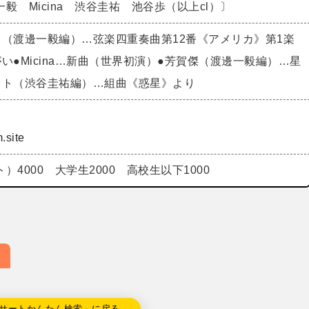
毅 Micina 渋谷圭祐 池谷歩（以上cl）〕
ク（渡邊一毅編）…弦楽四重奏曲第12番《アメリカ》第1楽
い●Micina…新曲（世界初演）●芳賀傑（渡邊一毅編）…星
スト（渋谷圭祐編）…組曲《惑星》より
.site
）4000 大学生2000 高校生以下1000
サートかんたん検索」に戻る