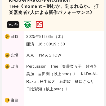
Ki‐Do‐Ai‐Raku×Percussion
Tree《moment～刻むか、刻まれるか。 打
楽器奏者7人による新作パフォーマンス》
その他
日時
2025年8月28日（木）
開演：16：00/19：30
会場
東京｜ I’M A SHOW
出演
Percussion Tree〔齋藤梨々子 難波芙
美加 吉田開（以上perc）〕 Ki‐Do‐Ai‐
Raku〔秋生智之 石若駿 樋口さゆり
日比彩湖（以上perc）〕
曲目