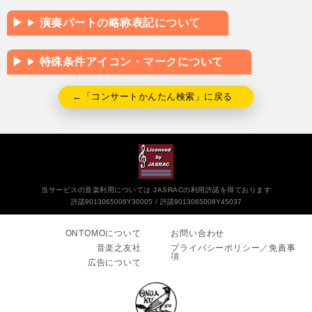
演奏パートの略称表記について
特殊条件アイコン・マークについて
←「コンサートかんたん検索」に戻る
当サービスの音楽利用については JASRACの利用許諾を得ております
許諾9013065006Y30005
許諾9013065008Y45037
ONTOMOについて
お問い合わせ
音楽之友社
プライバシーポリシー／免責事
項
広告について