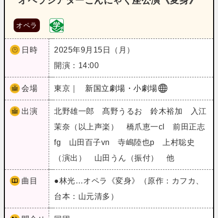
オペラシアターこんにゃく座公演《変身》
オペラ
日時
2025年9月15日（月）
開演：14:00
会場
東京｜
新国立劇場・小劇場
出演
北野雄一郎 髙野うるお 鈴木裕加 入江
茉奈（以上声楽） 橋爪恵一cl 前田正志
fg 山田百子vn 寺嶋陸也p 上村聡史
（演出） 山田うん（振付） 他
曲目
●林光…オペラ《変身》（原作：カフカ、
台本：山元清多）